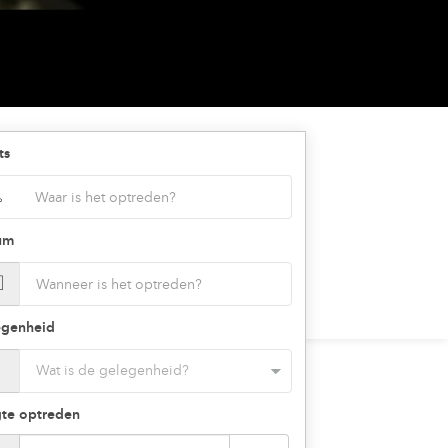
ts
um
egenheid
te optreden