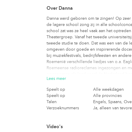
Over
Danna
Danna werd geboren om te zingen! Op zeer jo
de lagere school zong zij in alle schoolconce
school zat was ze heel vaak aan het optreden
Theatergroep. Vanaf het tweede universiteit
tweede studie te doen. Dat was een van de l
omgeven door goede en inspirerende docent
bij muziekfestivals, bedrijfsfeesten en and
Roemenië verschillende liedjes van o.a. Eag
Roemeense radioreclames ingezongen en met 
opgenomen als lead-vocal. In Nederland heef
Lees meer
muziekprojecten (popmuziek, Balkanmuziek, 
gewerkt, en op evenementen, party’s en per
Speelt op
Alle weekdagen
goede doel, en heeft meerdere keren landelij
Speelt op
Alle provincies
op de TV in Zuid-Holland. Ze hield voor een
Talen
Engels, Spaans, Ove
Danna zingt liedjes uit de jaren ´80, ´90, 20
Verzoeknummers
Ja, alleen van tevor
artiesten zijn: Shania Twain, Whitney Houston,
Carrie Underwood, Adèle en Beyoncé.
In 2013 werd haar eerste album, een uniek 
Video's