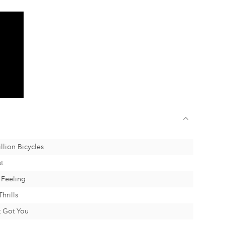
llion Bicycles
t
 Feeling
hrills
't Got You