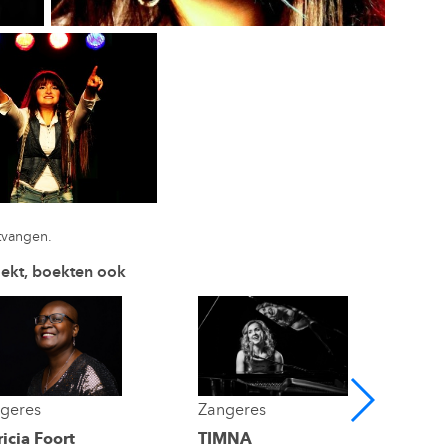
tvangen.
oekt, boekten ook
geres
Zangeres
ricia Foort
TIMNA