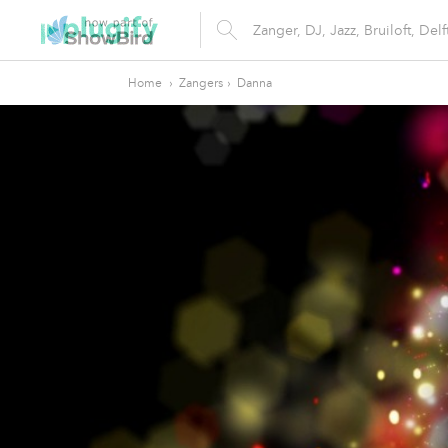
Home
›
Zangers
›
Danna