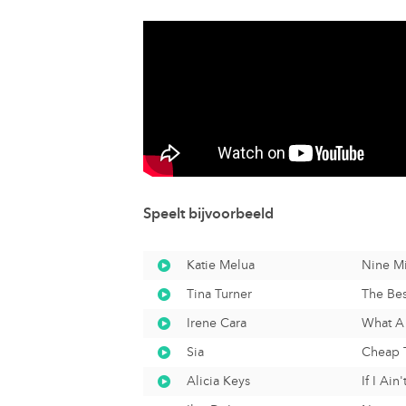
Speelt bijvoorbeeld
Katie Melua
Nine Mi
Tina Turner
The Bes
Irene Cara
What A
Sia
Cheap T
Alicia Keys
If I Ain