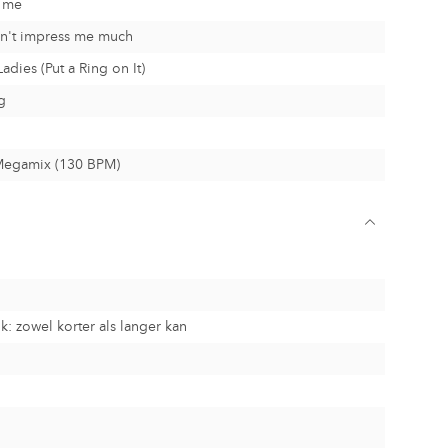
o me
n't impress me much
adies (Put a Ring on It)
g
Megamix (130 BPM)
k: zowel korter als langer kan