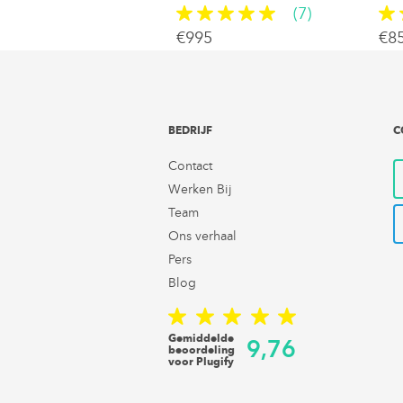
(18)
(7)
80
€995
€8
BEDRIJF
C
Contact
Werken Bij
Team
Ons verhaal
Pers
Blog
Gemiddelde
9,76
beoordeling
voor Plugify