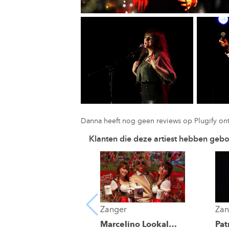
Danna heeft nog geen reviews op Plugify on
Klanten die deze artiest hebben geb
ger
Zanger
Zan
rens Mensink
Marcelino Lookalike
Pat