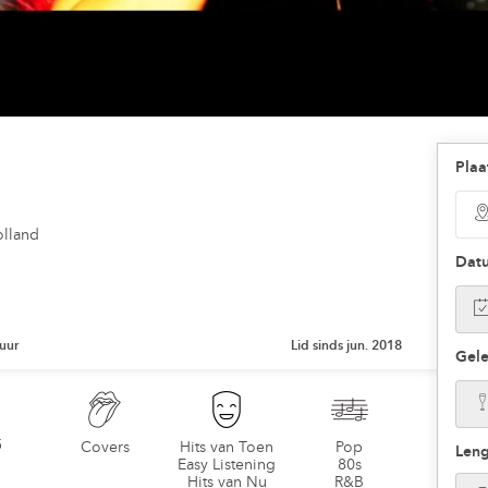
Plaa
olland
Dat
uur
Lid sinds jun. 2018
Gel
5
Covers
Hits van Toen
Pop
Leng
Easy Listening
80s
Hits van Nu
R&B