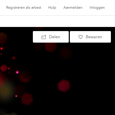
Registreren als artiest
Hulp
Aanmelden
Inloggen
Delen
Bewaren