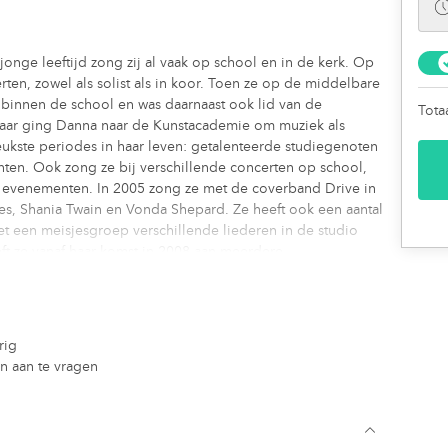
nge leeftijd zong zij al vaak op school en in de kerk. Op
rten, zowel als solist als in koor. Toen ze op de middelbare
 binnen de school en was daarnaast ook lid van de
Tota
sjaar ging Danna naar de Kunstacademie om muziek als
eukste periodes in haar leven: getalenteerde studiegenoten
en. Ook zong ze bij verschillende concerten op school,
ere evenementen. In 2005 zong ze met de coverband Drive in
les, Shania Twain en Vonda Shepard. Ze heeft ook een aantal
een meisjesgroep verschillende liederen in de studio
t ze vanaf haar komst in 2008 aan meerdere
combo) met verschillende feestbands en/of partybands
soneelsfeesten opgetreden. Ze zong op optredens voor het
k op de radio live opgetreden (inclusief Radio 3) en lokaal
 lange periode ook akoestische sessies in Den Haag.
rig
00 en de hedendaagse internationale top100. Haar favoriete
en aan te vragen
 Celine Dion, Alicia Keys, Gloria Estefan, Laura Pausini,
Kerstalbum, geproduceerd.