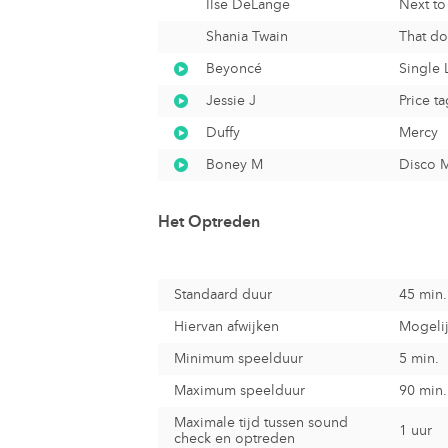
Ilse DeLange
Next t
Shania Twain
That do
Beyoncé
Single L
Jessie J
Price ta
Duffy
Mercy
Boney M
Disco 
Het Optreden
Standaard duur
45 min.
Hiervan afwijken
Mogelij
Minimum speelduur
5 min.
Maximum speelduur
90 min.
Maximale tijd tussen sound
1 uur
check en optreden