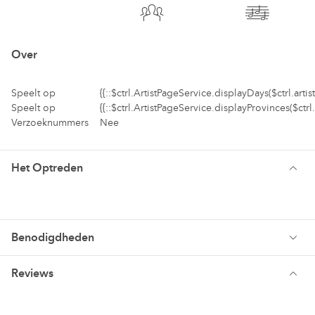
Over
Speelt op
{{::$ctrl.ArtistPageService.displayDays($ctrl.artist
Speelt op
{{::$ctrl.ArtistPageService.displayProvinces($ctrl.a
Verzoeknummers
Nee
Het Optreden
Benodigdheden
Reviews