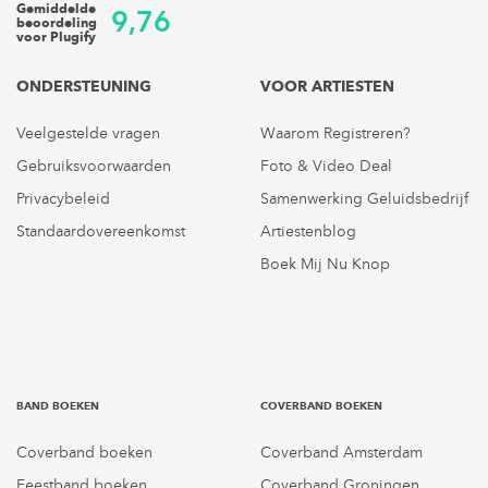
Gemiddelde
9,76
beoordeling
voor Plugify
ONDERSTEUNING
VOOR ARTIESTEN
Veelgestelde vragen
Waarom Registreren?
Gebruiksvoorwaarden
Foto & Video Deal
Privacybeleid
Samenwerking Geluidsbedrijf
Standaardovereenkomst
Artiestenblog
Boek Mij Nu Knop
BAND BOEKEN
COVERBAND BOEKEN
Coverband boeken
Coverband Amsterdam
Feestband boeken
Coverband Groningen