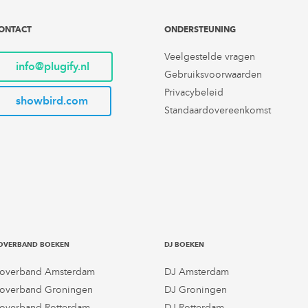
ONTACT
ONDERSTEUNING
Veelgestelde vragen
info@plugify.nl
Gebruiksvoorwaarden
Privacybeleid
showbird.com
Standaardovereenkomst
OVERBAND BOEKEN
DJ BOEKEN
overband Amsterdam
DJ Amsterdam
overband Groningen
DJ Groningen
overband Rotterdam
DJ Rotterdam