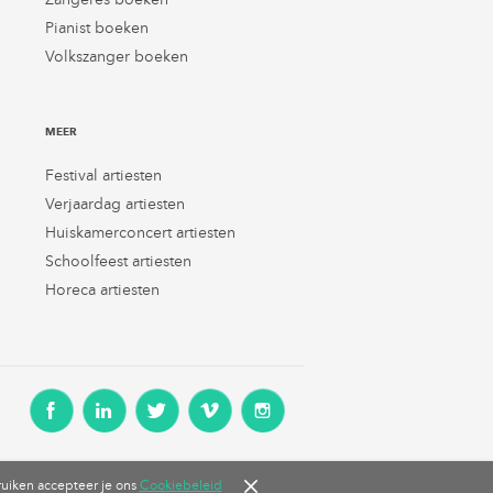
Pianist boeken
Volkszanger boeken
MEER
Festival artiesten
Verjaardag artiesten
Huiskamerconcert artiesten
Schoolfeest artiesten
Horeca artiesten
Facebook
LinkedIn
Twitter
Vimeo
Instagram
ruiken accepteer je ons
Cookiebeleid