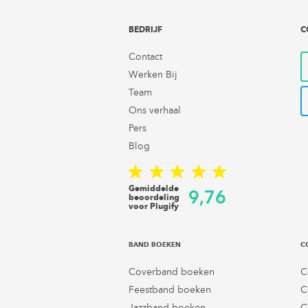
BEDRIJF
C
Contact
Werken Bij
Team
Ons verhaal
Pers
Blog
Gemiddelde
9,76
beoordeling
voor Plugify
BAND BOEKEN
C
Coverband boeken
C
Feestband boeken
C
Jazzband boeken
C