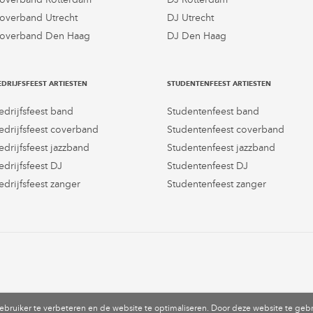
overband Utrecht
DJ Utrecht
overband Den Haag
DJ Den Haag
EDRIJFSFEEST ARTIESTEN
STUDENTENFEEST ARTIESTEN
edrijfsfeest band
Studentenfeest band
edrijfsfeest coverband
Studentenfeest coverband
edrijfsfeest jazzband
Studentenfeest jazzband
edrijfsfeest DJ
Studentenfeest DJ
edrijfsfeest zanger
Studentenfeest zanger
gebruiker te verbeteren en de website te optimaliseren. Door deze website te geb