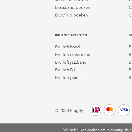
Brassband boeken
C
Duo/Trio boeken
C
BRUILOFT ARTIESTEN
B
Bruiloft band
B
Bruiloft coverband
B
Bruiloft jazzband
B
Bruiloft DJ
B
Bruiloft pianist
B
© 2020 Plugify
Wij gebruiken cookies om je ervaring als 