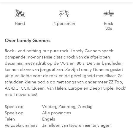
80s
Band
Lonely
Band
4 personen
Rock
80s
Gunners
Over
Lonely Gunners
Rock…and nothing but pure rock. Lonely Gunners speelt
dampende, no-nonsense classic rock van de afgelopen
decennia, met nadruk op de ’70's en ‘80's. De vier bandleden
kennen elkaar van jongs af aan. Ze zijn Lonely Gunners gestart
uit pure liefde voor de rock en de gezelligheid met elkaar. Ze
schudden kleine podia op met songs van onder meer ZZ Top,
AC/DC, CCR, Queen, Van Halen, Europe en Deep Purple. Rock’
n roll never dies!
Speelt op
Vrijdag, Zaterdag, Zondag
Speelt op
Alle provincies
Talen
Engels
Verzoeknummers
Ja, alleen van tevoren aan te vragen