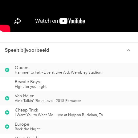
Speelt bijvoorbeeld
Queen
Hammer to Fall - Live at Live Aid, Wembley Stadium
Beastie Boys
Fight for your right
Van Halen
Ain't Talkin' 'Bout Love - 2015 Remaster
Cheap Trick
I Want You to Want Me - Live at Nippon Budokan, To
Europe
Rock the Night