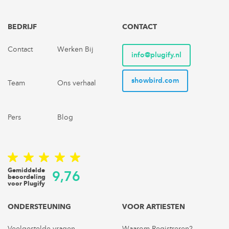
BEDRIJF
CONTACT
Contact
Werken Bij
info@plugify.nl
showbird.com
Team
Ons verhaal
Pers
Blog
Gemiddelde
9,76
beoordeling
voor Plugify
ONDERSTEUNING
VOOR ARTIESTEN
Veelgestelde vragen
Waarom Registreren?