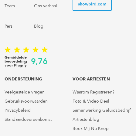
showbird.com
Team
Ons verhaal
Pers
Blog
Gemiddelde
9,76
beoordeling
voor Plugify
ONDERSTEUNING
VOOR ARTIESTEN
Veelgestelde vragen
Waarom Registreren?
Gebruiksvoorwaarden
Foto & Video Deal
Privacybeleid
Samenwerking Geluidsbedrijf
Standaardovereenkomst
Artiestenblog
Boek Mij Nu Knop