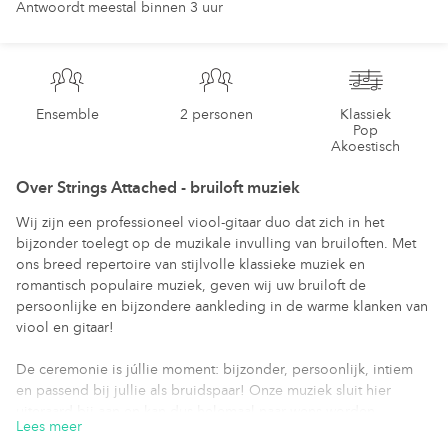
Klassiek,
Antwoordt meestal binnen 3 uur
Pop,
Akoestisch
Ensemble
Ensemble
2 personen
Klassiek
Pop
Strings
Akoestisch
Attached
Over
Strings Attached - bruiloft muziek
-
Wij zijn een professioneel viool-gitaar duo dat zich in het
bijzonder toelegt op de muzikale invulling van bruiloften. Met
bruiloft
ons breed repertoire van stijlvolle klassieke muziek en
romantisch populaire muziek, geven wij uw bruiloft de
muziek
persoonlijke en bijzondere aankleding in de warme klanken van
viool en gitaar!
De ceremonie is júllie moment: bijzonder, persoonlijk, intiem
en passend bij jullie als bruidspaar! Onze muziek sluit hier
uiteraard bij aan en kan dus helemaal naar wens worden
Lees meer
samengesteld. Zo ontstaat er een onvergetelijk en uniek