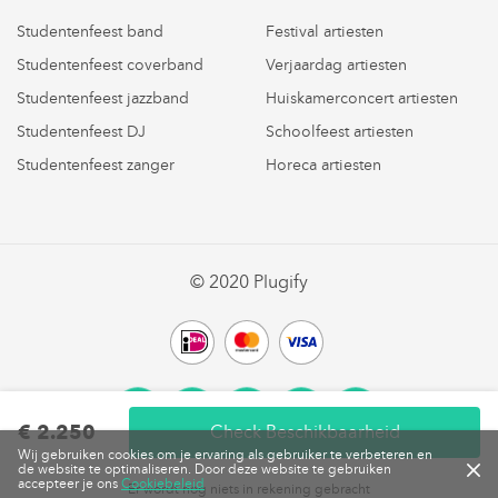
Studentenfeest band
Festival artiesten
Studentenfeest coverband
Verjaardag artiesten
Studentenfeest jazzband
Huiskamerconcert artiesten
Studentenfeest DJ
Schoolfeest artiesten
Studentenfeest zanger
Horeca artiesten
© 2020 Plugify
Facebook
LinkedIn
Twitter
Vimeo
Instagram
€ 2.250
Check Beschikbaarheid
Wij gebruiken cookies om je ervaring als gebruiker te verbeteren en
de website te optimaliseren. Door deze website te gebruiken
accepteer je ons
Cookiebeleid
Er wordt nog niets in rekening gebracht