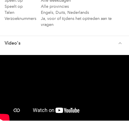
Speelt op
Alle weekdagen
We hebben een enorm repertoire waardoor er voor ieder wat
Speelt op
Alle provincies
wils wordt gespeeld. Van Bruno Mars tot Joe Cocker, van Spice
Talen
Engels, Duits, Nederlands
Girls tot Tino Martin en van Evanescence tot Major Lazer.
Verzoeknummers
Ja, voor of tijdens het optreden aan te
vragen
Heb je vragen? Wil je ons boeken? Neem contact met ons op!
Dan maken we er samen een fantastisch feest van!
Video's