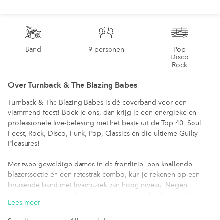
Pop,
Disco,
Rock
Band
9 personen
Pop
Band
Disco
Rock
Turnback
Over
Turnback & The Blazing Babes
&
Turnback & The Blazing Babes is dé coverband voor een
The
vlammend feest! Boek je ons, dan krijg je een energieke en
professionele live-beleving met het beste uit de Top 40, Soul,
Blazing
Feest, Rock, Disco, Funk, Pop, Classics én die ultieme Guilty
Babes
Pleasures!
Met twee geweldige dames in de frontlinie, een knallende
blazerssectie en een retestrak combo, kun je rekenen op een
bruisende band met livemuziek van hoog niveau. Negen
ervaren muzikanten, die van jouw feest een absoluut topfeest
Lees meer
maken! Niets is ons te gek!